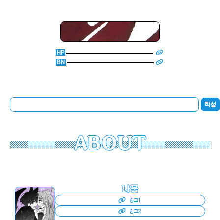
HP
BN
작성
ABOUT
나물
링크1
링크2