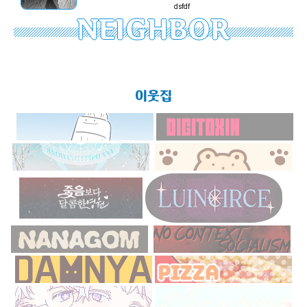
dsfdf
NEIGHBOR
이웃집