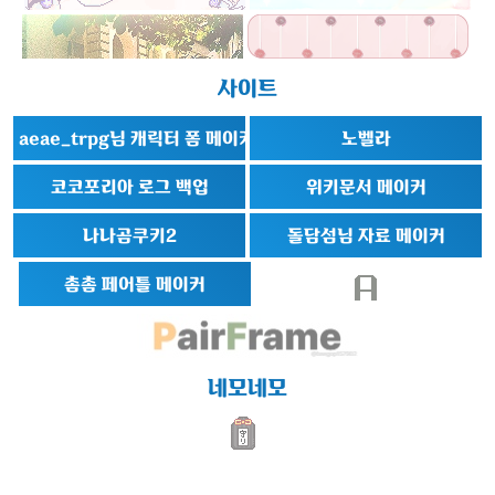
사이트
aeae_trpg님 캐릭터 폼 메이커
노벨라
코코포리아 로그 백업
위키문서 메이커
나나곰쿠키2
돌담섬님 자료 메이커
촘촘 페어틀 메이커
네모네모