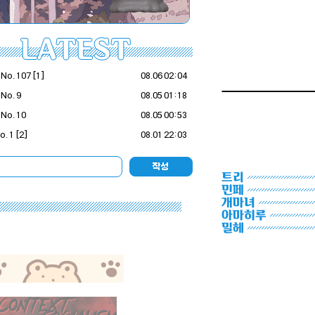
트리
민페
개마녀
아마히루
밀헤