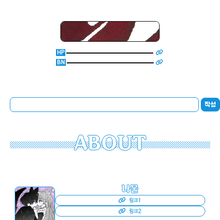
HP
BN
작성
ABOUT
나물
링크1
링크2