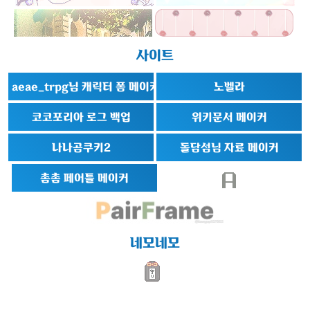
사이트
aeae_trpg님 캐릭터 폼 메이커
노벨라
코코포리아 로그 백업
위키문서 메이커
나나곰쿠키2
돌담섬님 자료 메이커
촘촘 페어틀 메이커
네모네모