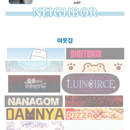
dsfdf
NEIGHBOR
이웃집